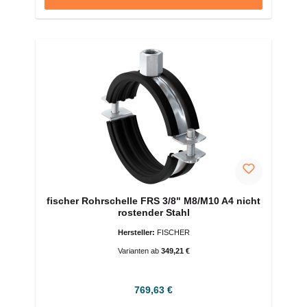
fischer Rohrschelle FRS 3/8" M8/M10 A4 nicht
rostender Stahl
Hersteller:
FISCHER
Varianten ab
349,21 €
Regulärer Preis:
769,63 €