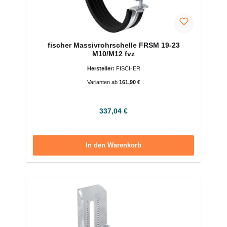
fischer Massivrohrschelle FRSM 19-23
M10/M12 fvz
Hersteller:
FISCHER
Varianten ab
161,90 €
Regulärer Preis:
337,04 €
In den Warenkorb