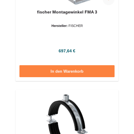
fischer Montagewinkel FMA 3
Hersteller:
FISCHER
Regulärer Preis:
697,64 €
In den Warenkorb