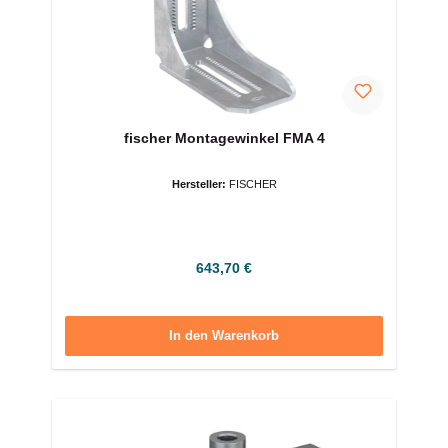
fischer Montagewinkel FMA 4
Hersteller:
FISCHER
Regulärer Preis:
643,70 €
In den Warenkorb