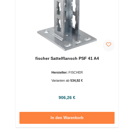
fischer Sattelflansch PSF 41 A4
Hersteller:
FISCHER
Varianten ab
534,92 €
Regulärer Preis:
906,26 €
In den Warenkorb