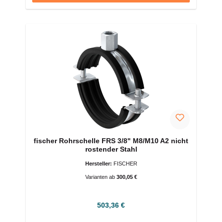
fischer Rohrschelle FRS 3/8" M8/M10 A2 nicht
rostender Stahl
Hersteller:
FISCHER
Varianten ab
300,05 €
Regulärer Preis:
503,36 €