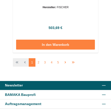
Hersteller:
FISCHER
Regulärer Preis:
503,69 €
In den Warenkorb
Seite
Seite
Seite
Seite
Seite
1
2
3
4
5
Newsletter
BAMAKA Bauprofi
Auftragsmanagement