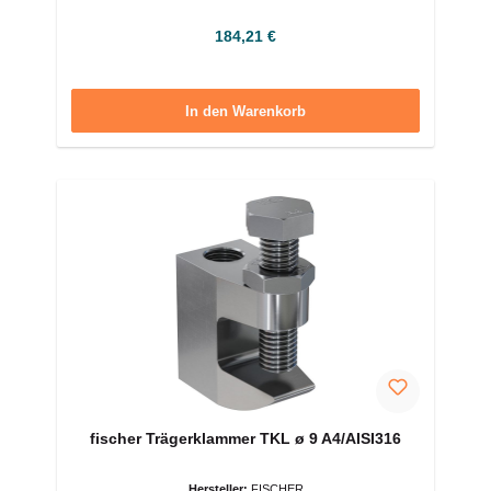
Regulärer Preis:
184,21 €
In den Warenkorb
fischer Trägerklammer TKL ø 9 A4/AISI316
Hersteller:
FISCHER