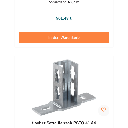
Varianten ab
372,79 €
Regulärer Preis:
501,48 €
In den Warenkorb
fischer Sattelflansch PSFQ 41 A4