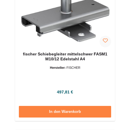
fischer Schiebegleiter mittelschwer FASM1
M10/12 Edelstahl A4
Hersteller:
FISCHER
Regulärer Preis:
497,81 €
In den Warenkorb