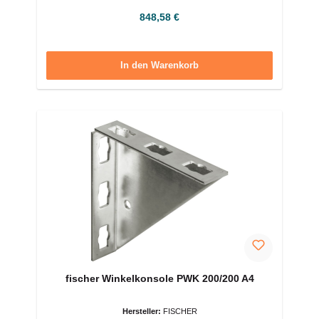
Regulärer Preis:
848,58 €
In den Warenkorb
fischer Winkelkonsole PWK 200/200 A4
Hersteller:
FISCHER