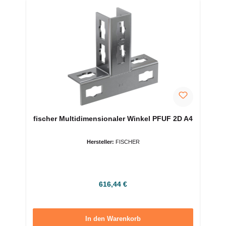
fischer Multidimensionaler Winkel PFUF 2D A4
Hersteller:
FISCHER
Regulärer Preis:
616,44 €
In den Warenkorb