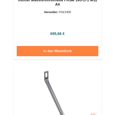
fischer Massivrohrschelle FRSM 165-171 M12
A4
Hersteller:
FISCHER
Regulärer Preis:
695,66 €
In den Warenkorb