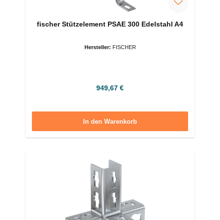
fischer Stützelement PSAE 300 Edelstahl A4
Hersteller:
FISCHER
Regulärer Preis:
949,67 €
In den Warenkorb