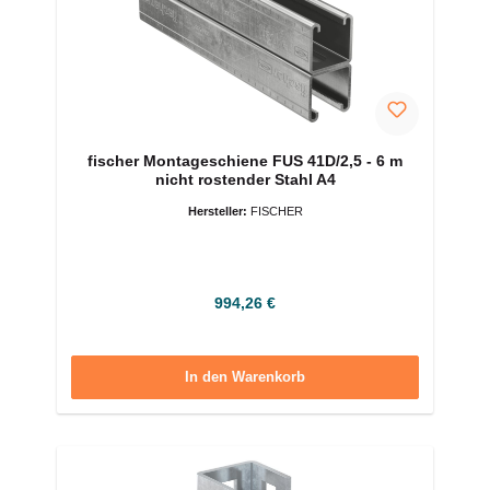
fischer Montageschiene FUS 41D/2,5 - 6 m
nicht rostender Stahl A4
Hersteller:
FISCHER
Regulärer Preis:
994,26 €
In den Warenkorb