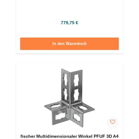
Regulärer Preis:
779,75 €
In den Warenkorb
fischer Multidimensionaler Winkel PFUF 3D A4