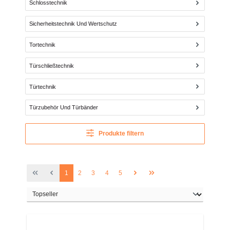
Schlosstechnik
Sicherheitstechnik Und Wertschutz
Tortechnik
Türschließtechnik
Türtechnik
Türzubehör Und Türbänder
Produkte filtern
Seite
Seite
Seite
Seite
Seite
1
2
3
4
5