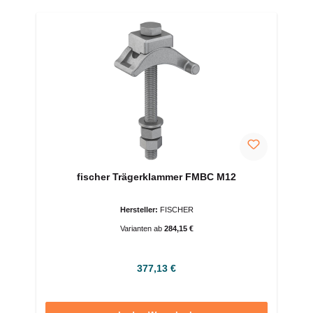
fischer Trägerklammer FMBC M12
Hersteller:
FISCHER
Varianten ab
284,15 €
Regulärer Preis:
377,13 €